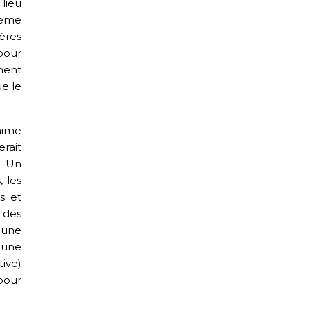
lieu
thème
gères
 pour
ment
ue le
aime
rait
. Un
 les
s et
 des
 une
r une
ive)
pour