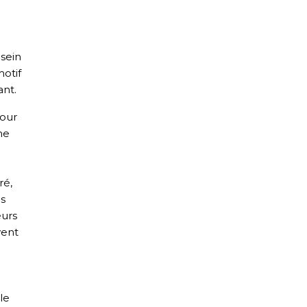
 sein
motif
nt.
pour
ne
ré,
es
eurs
vent
le