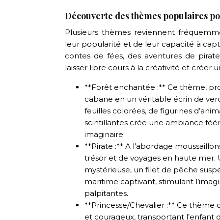
Découverte des thèmes populaires pou
Plusieurs thèmes reviennent fréquemmen
leur popularité et de leur capacité à capt
contes de fées, des aventures de pirate
laisser libre cours à la créativité et créer 
**Forêt enchantée :** Ce thème, propi
cabane en un véritable écrin de verdur
feuilles colorées, de figurines d’ani
scintillantes crée une ambiance féér
imaginaire.
**Pirate :** A l’abordage moussaillo
trésor et de voyages en haute mer. U
mystérieuse, un filet de pêche susp
maritime captivant, stimulant l’imagi
palpitantes.
**Princesse/Chevalier :** Ce thème
et courageux, transportant l’enfant 