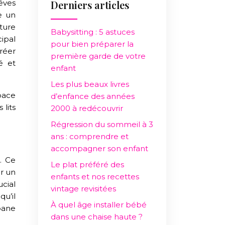
Derniers articles
e un
ture
Babysitting : 5 astuces
ipal
pour bien préparer la
réer
première garde de votre
é et
enfant
Les plus beaux livres
pace
d’enfance des années
 lits
2000 à redécouvrir
Régression du sommeil à 3
ans : comprendre et
accompagner son enfant
. Ce
Le plat préféré des
r un
enfants et nos recettes
cial
vintage revisitées
u’il
À quel âge installer bébé
bane
dans une chaise haute ?