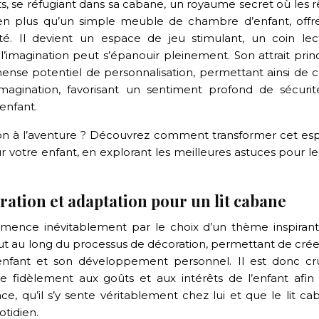
ien plus qu’un simple meuble de chambre d’enfant, offr
ité. Il devient un espace de jeu stimulant, un coin lec
’imagination peut s’épanouir pleinement. Son attrait princ
ense potentiel de personnalisation, permettant ainsi de c
magination, favorisant un sentiment profond de sécurit
enfant.
tion à l’aventure ? Découvrez comment transformer cet es
 votre enfant, en explorant les meilleures astuces pour les
iration et adaptation pour un lit cabane
mmence inévitablement par le choix d’un thème inspirant
t au long du processus de décoration, permettant de crée
l’enfant et son développement personnel. Il est donc cru
fidèlement aux goûts et aux intérêts de l’enfant afin q
, qu’il s’y sente véritablement chez lui et que le lit ca
tidien.