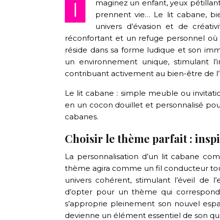
Imaginez un enfant, yeux pétillants, se réfugiant dans sa cabane, un royaume secret où les rêves
prennent vie… Le lit cabane, b
univers d’évasion et de créativ
réconfortant et un refuge personnel où l
réside dans sa forme ludique et son imm
un environnement unique, stimulant l’i
contribuant activement au bien-être de l’
Le lit cabane : simple meuble ou invita
en un cocon douillet et personnalisé pour
cabanes.
Choisir le thème parfait : insp
La personnalisation d’un lit cabane co
thème agira comme un fil conducteur tou
univers cohérent, stimulant l’éveil de 
d’opter pour un thème qui corresponde 
s’approprie pleinement son nouvel espace
devienne un élément essentiel de son quo