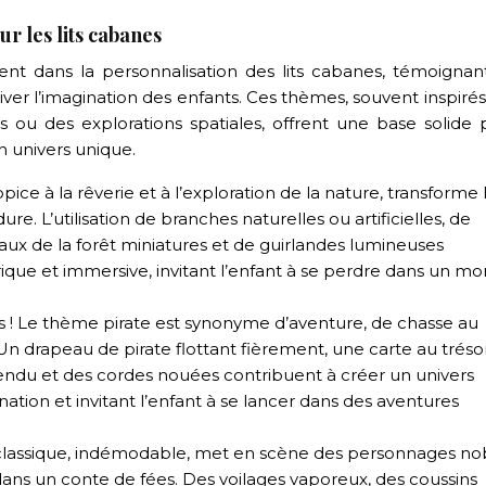
r les lits cabanes
t dans la personnalisation des lits cabanes, témoignan
iver l’imagination des enfants. Ces thèmes, souvent inspiré
s ou des explorations spatiales, offrent une base solide 
un univers unique.
ce à la rêverie et à l’exploration de la nature, transforme le
e. L’utilisation de branches naturelles ou artificielles, de
maux de la forêt miniatures et de guirlandes lumineuses
ique et immersive, invitant l’enfant à se perdre dans un m
ns ! Le thème pirate est synonyme d’aventure, de chasse au
n drapeau de pirate flottant fièrement, une carte au tréso
endu et des cordes nouées contribuent à créer un univers
nation et invitant l’enfant à se lancer dans des aventures
 classique, indémodable, met en scène des personnages no
dans un conte de fées. Des voilages vaporeux, des coussins