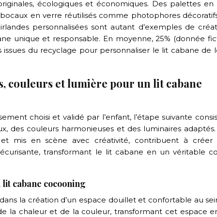
 originales, écologiques et économiques. Des palettes en 
 bocaux en verre réutilisés comme photophores décoratifs
irlandes personnalisées sont autant d’exemples de créat
abane unique et responsable. En moyenne, 25% (donnée fict
 issues du recyclage pour personnaliser le lit cabane de l
es, couleurs et lumière pour un lit cabane
ment choisi et validé par l’enfant, l’étape suivante consi
oux, des couleurs harmonieuses et des luminaires adaptés.
 et mis en scène avec créativité, contribuent à créer
écurisante, transformant le lit cabane en un véritable c
n lit cabane cocooning
dans la création d’un espace douillet et confortable au se
 de la chaleur et de la couleur, transformant cet espace e