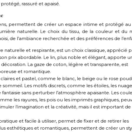
a protégé, rassuré et apaisé.
me
ériens, permettent de créer un espace intime et protégé au
 lumière naturelle. Le choix du tissu, de la couleur et du 
i, de l’ambiance recherchée et des préférences de l’enfa
re naturelle et respirante, est un choix classique, apprécié 
t son prix abordable. Le lin, plus noble et élégant, apporte u
 décoration. La gaze de coton, légère et transparente, est
poreuse et romantique.
 claires et pastel, comme le blanc, le beige ou le rose poud
 le sommeil. Les motifs discrets, comme les étoiles, les nuag
e fantaisie sans perturber l’atmosphère apaisante. Les coul
comme les rayures, les pois ou les imprimés graphiques, peu
muler l’imagination et la créativité, mais il est important de
ratique et facile à utiliser, permet de fixer et de retirer les
lus esthétiques et romantiques, permettent de créer un sty