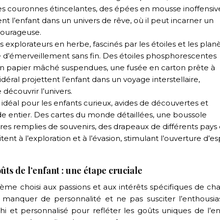
es couronnes étincelantes, des épées en mousse inoffensiv
nt l’enfant dans un univers de rêve, où il peut incarner un
courageuse.
s explorateurs en herbe, fascinés par les étoiles et les planè
 d’émerveillement sans fin. Des étoiles phosphorescentes
 en papier mâché suspendues, une fusée en carton prête à
déral projettent l’enfant dans un voyage interstellaire,
 découvrir l’univers.
idéal pour les enfants curieux, avides de découvertes et
e entier. Des cartes du monde détaillées, une boussole
ures remplies de souvenirs, des drapeaux de différents pays 
ent à l’exploration et à l’évasion, stimulant l’ouverture d’es
ts de l’enfant : une étape cruciale
thème choisi aux passions et aux intérêts spécifiques de c
manquer de personnalité et ne pas susciter l’enthousi
i et personnalisé pour refléter les goûts uniques de l’en