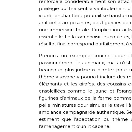
renforcera considérablement son attach
privilégié où il se sentira véritablement 
« forêt enchantée » pourrait se transform
artificielles imposantes, des figurines de
une immersion totale. L’implication act
essentielle. Le laisser choisir les couleur
résultat final correspond parfaitement à s
Prenons un exemple concret pour illu
passionnément les animaux, mais n’est pa
beaucoup plus judicieux d’opter pour 
thème « savane » pourrait inclure des 
éléphants et les girafes, des coussins
ensoleillées comme le jaune et l’ora
figurines d’animaux de la ferme comme l
pelle miniatures pour simuler le travail 
ambiance campagnarde authentique. Sel
estiment que l’adaptation du thème 
l’aménagement d’un lit cabane.