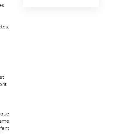
es
tes,
et
prit
haque
asme
fant