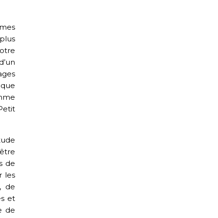
èmes
plus
votre
d’un
ages
ique
omme
etit
tude
 être
ts de
 les
, de
s et
de de