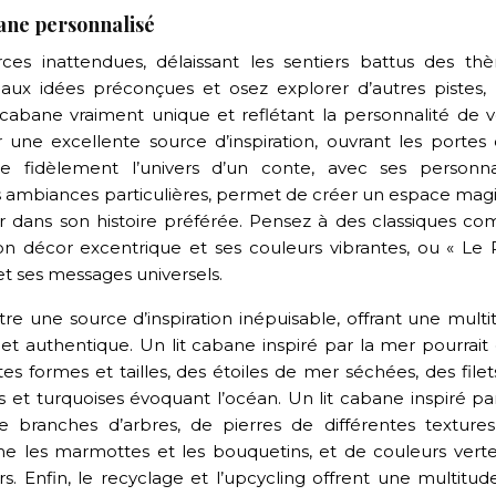
bane personnalisé
ources inattendues, délaissant les sentiers battus des th
 aux idées préconçues et osez explorer d’autres pistes, 
it cabane vraiment unique et reflétant la personnalité de 
 une excellente source d’inspiration, ouvrant les portes 
ire fidèlement l’univers d’un conte, avec ses personn
es ambiances particulières, permet de créer un espace mag
ger dans son histoire préférée. Pensez à des classiques c
on décor excentrique et ses couleurs vibrantes, ou « Le P
t ses messages universels.
 une source d’inspiration inépuisable, offrant une multi
 et authentique. Un lit cabane inspiré par la mer pourrait
es formes et tailles, des étoiles de mer séchées, des file
et turquoises évoquant l’océan. Un lit cabane inspiré par
branches d’arbres, de pierres de différentes textures
 les marmottes et les bouquetins, et de couleurs verte
rs. Enfin, le recyclage et l’upcycling offrent une multitu