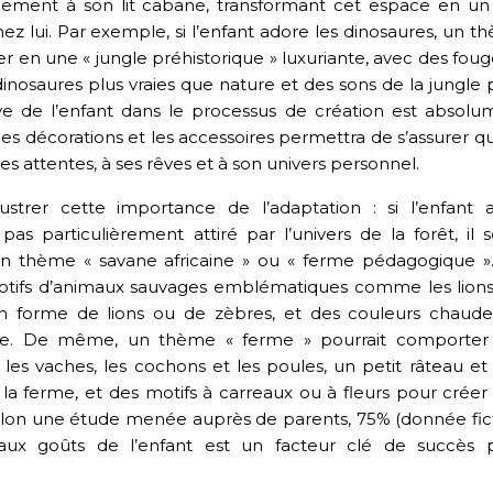
ement à son lit cabane, transformant cet espace en un 
chez lui. Par exemple, si l’enfant adore les dinosaures, un 
er en une « jungle préhistorique » luxuriante, avec des fou
 dinosaures plus vraies que nature et des sons de la jungle
ive de l’enfant dans le processus de création est absolu
s, les décorations et les accessoires permettra de s’assurer q
es attentes, à ses rêves et à son univers personnel.
strer cette importance de l’adaptation : si l’enfant 
s particulièrement attiré par l’univers de la forêt, il se
un thème « savane africaine » ou « ferme pédagogique »
motifs d’animaux sauvages emblématiques comme les lions,
 en forme de lions ou de zèbres, et des couleurs chaude
nge. De même, un thème « ferme » pourrait comporter
es vaches, les cochons et les poules, un petit râteau et
à la ferme, et des motifs à carreaux ou à fleurs pour crée
on une étude menée auprès de parents, 75% (donnée fict
aux goûts de l’enfant est un facteur clé de succès 