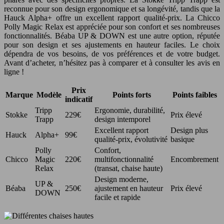
reconnue pour son design ergonomique et sa longévité, tandis que la
Hauck Alpha+ offre un excellent rapport qualité-prix. La Chicco
Polly Magic Relax est appréciée pour son confort et ses nombreuses
fonctionnalités. Béaba UP & DOWN est une autre option, réputée
pour son design et ses ajustements en hauteur faciles. Le choix
dépendra de vos besoins, de vos préférences et de votre budget.
Avant d’acheter, n’hésitez pas à comparer et à consulter les avis en
ligne !
Prix
Marque
Modèle
Points forts
Points faibles
indicatif
Tripp
Ergonomie, durabilité,
Stokke
229€
Prix élevé
Trapp
design intemporel
Excellent rapport
Design plus
Hauck
Alpha+
99€
qualité-prix, évolutivité
basique
Polly
Confort,
Chicco
Magic
220€
multifonctionnalité
Encombrement
Relax
(transat, chaise haute)
Design moderne,
UP &
Béaba
250€
ajustement en hauteur
Prix élevé
DOWN
facile et rapide