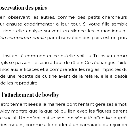
servation des pairs
n observant les autres, comme des petits chercheurs
r ensuite expérimenter à leur tour. Si votre fille sembl
ait rien : elle analyse souvent en silence les interactions q
ion comportementale
par observation des pairs est un pui
l’invitant à commenter ce qu’elle voit : « Tu as vu com
ils se passent le seau à tour de rôle ». Ces échanges l’aid
ociaux efficaces et à comprendre les règles implicites du
e une recette de cuisine avant de la refaire, elle a besoi
 de les reproduire.
e l’attachement de bowlby
nt étroitement liées à la manière dont l’enfant gère ses émot
lby montre que la qualité du lien avec les figures parent
e social. Un enfant qui se sent en sécurité affective aupr
des risques, comme aller parler à un camarade ou rejoindr