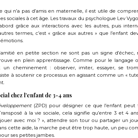
 qui n’a pas d’amis en maternelle, il est utile de compre
 sociales à cet âge. Les travaux du psychologue Lev Vygo
ord grâce aux interactions avec les autres, puis interna
autres termes, c’est « grâce aux autres » que l’enfant dev
s émotions.
d’amitié en petite section ne sont pas un signe d’échec, 
e trouve en plein apprentissage. Comme pour le langage o
ent un cheminement : observer, imiter, essayer, se trom
iste à soutenir ce processus en agissant comme un « tute
nt.
al chez l’enfant de 3-4 ans
éveloppement
(ZPD) pour désigner ce que l’enfant peut f
ansposé à la vie sociale, cela signifie qu’entre 3 et 4 an
jouer avec moi ? », attendre son tour ou partager un joue
ans cette aide, la marche peut être trop haute, un peu c
our ses petites jambes.