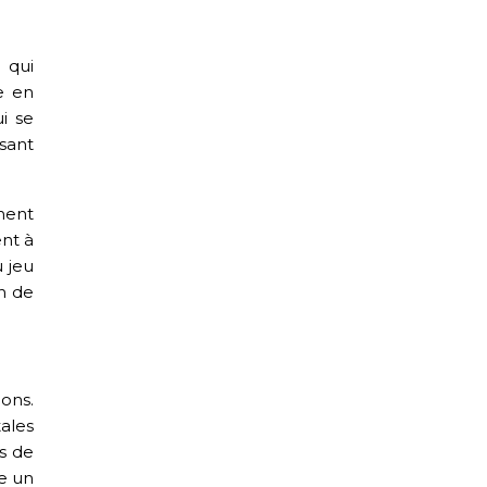
 qui
e en
ui se
ssant
ment
ent à
 jeu
n de
ions.
ales
ès de
e un