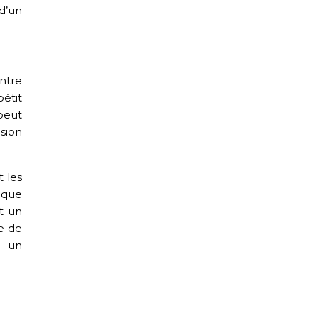
 d’un
ntre
étit
 peut
sion
t les
 que
t un
e de
u un