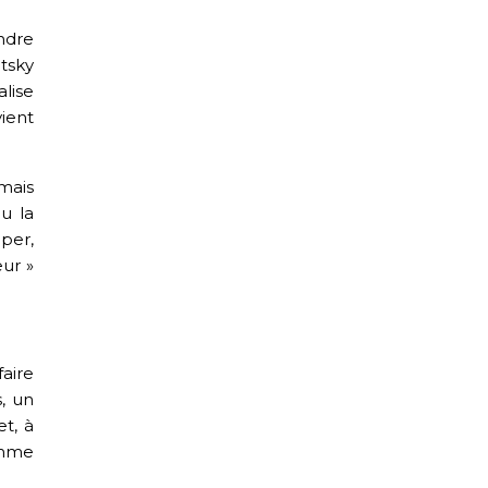
ndre
tsky
lise
ient
mais
u la
per,
ur »
aire
s, un
t, à
omme