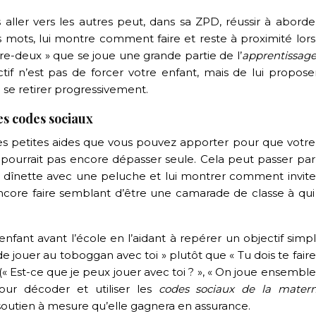
 aller vers les autres peut, dans sa ZPD, réussir à aborde
es mots, lui montre comment faire et reste à proximité lor
tre-deux » que se joue une grande partie de l’
apprentissage
ectif n’est pas de forcer votre enfant, mais de lui propos
e se retirer progressivement.
es codes sociaux
 petites aides que vous pouvez apporter pour que votre f
e pourrait pas encore dépasser seule. Cela peut passer par
 la dînette avec une peluche et lui montrer comment invite
ncore faire semblant d’être une camarade de classe à qui 
ant avant l’école en l’aidant à repérer un objectif simple
e jouer au toboggan avec toi » plutôt que « Tu dois te fair
(« Est-ce que je peux jouer avec toi ? », « On joue ensemble 
our décoder et utiliser les
codes sociaux de la matern
outien à mesure qu’elle gagnera en assurance.