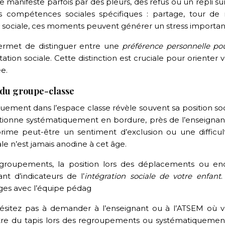
e manifeste parfois par des pleurs, des refus ou un repli sur
s compétences sociales spécifiques : partage, tour de r
té sociale, ces moments peuvent générer un stress importan
ermet de distinguer entre une
préférence personnelle pou
tation sociale. Cette distinction est cruciale pour orienter 
e.
 du groupe-classe
ement dans l’espace classe révèle souvent sa position soc
itionne systématiquement en bordure, près de l’enseignan
ime peut-être un sentiment d’exclusion ou une difficul
ale n’est jamais anodine à cet âge.
regroupements, la position lors des déplacements ou en
nt d’indicateurs de l’
intégration sociale de votre enfant
.
ges avec l’équipe pédag
hésitez pas à demander à l’enseignant ou à l’ATSEM où v
tre du tapis lors des regroupements ou systématiquemen