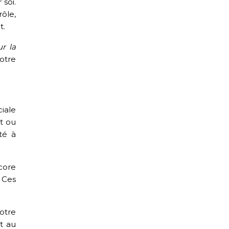
 soi.
ôle,
t.
r la
votre
iale
t ou
té à
core
 Ces
otre
t au