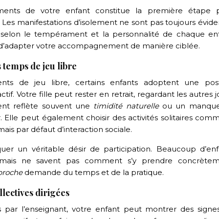
ements de votre enfant constitue la première étape 
. Les manifestations d’isolement ne sont pas toujours évid
 selon le tempérament et la personnalité de chaque enf
 d’adapter votre accompagnement de manière ciblée.
 temps de jeu libre
nts de jeu libre, certains enfants adoptent une pos
if. Votre fille peut rester en retrait, regardant les autres 
ent reflète souvent une
timidité naturelle
ou un manqu
. Elle peut également choisir des activités solitaires com
ais par défaut d’interaction sociale.
uer un véritable désir de participation. Beaucoup d’enf
s mais ne savent pas comment s’y prendre concrètem
proche
demande du temps et de la pratique.
llectives dirigées
s par l’enseignant, votre enfant peut montrer des signe