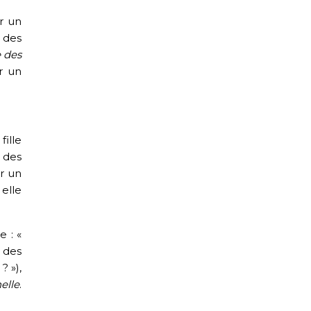
r un
s des
 des
er un
ille
 des
r un
elle
 : «
e des
? »),
elle
.