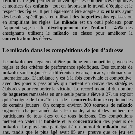
l’enfant
. Le
jeu
permet de développer les compétences cognitives
et motrices des
enfants
, tout en favorisant le travail d’équipe et le
respect des règles. Il peut également être adapté aux
enfants
ayant
des besoins spécifiques, en utilisant des
baguettes
plus épaisses ou
en simplifiant les règles. Le
mikado
est un outil précieux pour
l’apprentissage et le
développement de l’enfant
. 45% des
enseignants utilisent le
mikado
en classe pour améliorer la
concentration
des élèves.
Le mikado dans les compétitions de jeu d’adresse
Le
mikado
peut également être pratiqué en compétition, avec des
règles et des critères de performance spécifiques. Des tournois de
mikado
sont organisés à différents niveaux, locaux, nationaux ou
internationaux. L’ambiance y est à la fois conviviale et compétitive,
avec des joueurs passionnés qui mettent en œuvre des stratégies
élaborées pour remporter la victoire. Le record mondial du nombre
de
baguettes
ramassées en une seule partie s’élève à 27, un exploit
qui témoigne de la maîtrise et de la
concentration
exceptionnelles
de certains joueurs. On compte environ 300 tournois de
mikado
organisés chaque année dans le monde, attirant des milliers de
participants de tous âges et de tous horizons. Ces compétitions
mettent en valeur l’
habileté
et la
concentration
des joueurs de
mikado
. Le plus jeune participant à un tournoi de
mikado
avait 7
ans, tandis que le plus âgé avait 85 ans, preuve que ce
jeu
est