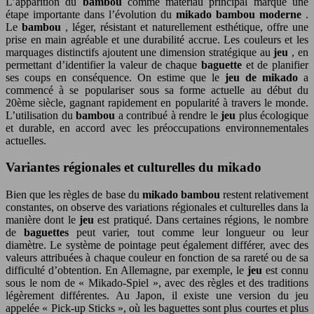
L’apparition du
bambou
comme matériau principal marque une
étape importante dans l’évolution du
mikado bambou moderne
.
Le
bambou
, léger, résistant et naturellement esthétique, offre une
prise en main agréable et une durabilité accrue. Les couleurs et les
marquages distinctifs ajoutent une dimension stratégique au
jeu
, en
permettant d’identifier la valeur de chaque
baguette
et de planifier
ses coups en conséquence. On estime que le
jeu de mikado
a
commencé à se populariser sous sa forme actuelle au début du
20ème siècle, gagnant rapidement en popularité à travers le monde.
L’utilisation du
bambou
a contribué à rendre le
jeu
plus écologique
et durable, en accord avec les préoccupations environnementales
actuelles.
Variantes régionales et culturelles du mikado
Bien que les règles de base du
mikado bambou
restent relativement
constantes, on observe des variations régionales et culturelles dans la
manière dont le
jeu
est pratiqué. Dans certaines régions, le nombre
de
baguettes
peut varier, tout comme leur longueur ou leur
diamètre. Le système de pointage peut également différer, avec des
valeurs attribuées à chaque couleur en fonction de sa rareté ou de sa
difficulté d’obtention. En Allemagne, par exemple, le
jeu
est connu
sous le nom de « Mikado-Spiel », avec des règles et des traditions
légèrement différentes. Au Japon, il existe une version du jeu
appelée « Pick-up Sticks », où les baguettes sont plus courtes et plus