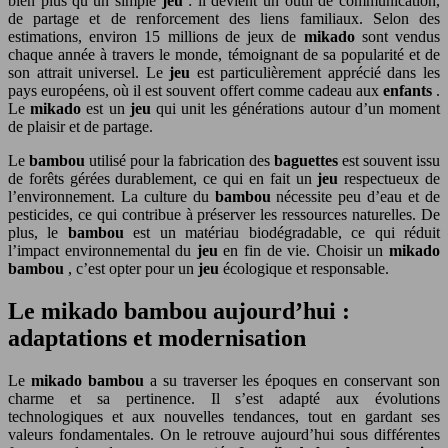
bien plus qu’un simple
jeu
: il devient un outil de communication,
de partage et de renforcement des liens familiaux. Selon des
estimations, environ 15 millions de jeux de
mikado
sont vendus
chaque année à travers le monde, témoignant de sa popularité et de
son attrait universel. Le
jeu
est particulièrement apprécié dans les
pays européens, où il est souvent offert comme cadeau aux
enfants
.
Le
mikado
est un
jeu
qui unit les générations autour d’un moment
de plaisir et de partage.
Le
bambou
utilisé pour la fabrication des
baguettes
est souvent issu
de forêts gérées durablement, ce qui en fait un
jeu
respectueux de
l’environnement. La culture du
bambou
nécessite peu d’eau et de
pesticides, ce qui contribue à préserver les ressources naturelles. De
plus, le
bambou
est un matériau biodégradable, ce qui réduit
l’impact environnemental du
jeu
en fin de vie. Choisir un
mikado
bambou
, c’est opter pour un
jeu
écologique et responsable.
Le mikado bambou aujourd’hui :
adaptations et modernisation
Le
mikado bambou
a su traverser les époques en conservant son
charme et sa pertinence. Il s’est adapté aux évolutions
technologiques et aux nouvelles tendances, tout en gardant ses
valeurs fondamentales. On le retrouve aujourd’hui sous différentes