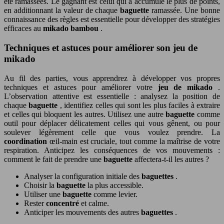
été ramassées. Le gagnant est celui qui a accumulé le plus de points,
en additionnant la valeur de chaque
baguette
ramassée. Une bonne
connaissance des règles est essentielle pour développer des stratégies
efficaces au
mikado bambou
.
Techniques et astuces pour améliorer son jeu de
mikado
Au fil des parties, vous apprendrez à développer vos propres
techniques et astuces pour améliorer votre
jeu de mikado
.
L’observation attentive est essentielle : analysez la position de
chaque
baguette
, identifiez celles qui sont les plus faciles à extraire
et celles qui bloquent les autres. Utilisez une autre
baguette
comme
outil pour déplacer délicatement celles qui vous gênent, ou pour
soulever légèrement celle que vous voulez prendre. La
coordination
œil-main est cruciale, tout comme la maîtrise de votre
respiration. Anticipez les conséquences de vos mouvements :
comment le fait de prendre une
baguette
affectera-t-il les autres ?
Analyser la configuration initiale des
baguettes
.
Choisir la
baguette
la plus accessible.
Utiliser une
baguette
comme levier.
Rester
concentré
et calme.
Anticiper les mouvements des autres
baguettes
.