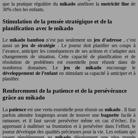
que la pratique régulière du
mikado
améliore la
motricité fine
de
30% chez les enfants.
Stimulation de la pensée stratégique et de la
planification avec le mikado
Le
mikado bambou
n’est pas seulement un
jeu d’adresse
, c’est
aussi un
jeu de stratégie
. Le joueur doit planifier ses coups à
l’avance, anticiper les conséquences de ses actions et s’adapter aux
changements de situation. Cette capacité de planification et de
résolution de problèmes est essentielle pour réussir dans de
nombreux domaines. Le
jeu de mikado
encourage le
développement de l’enfant
en stimulant sa capacité à anticiper et à
planifier.
Renforcement de la patience et de la persévérance
grâce au mikado
La
patience
est une vertu essentielle pour réussir au
mikado
. Il faut
parfois attendre longtemps avant de trouver une
baguette
facile à
ramasser, et il faut savoir persévérer même en cas d’échec. En
apprenant à maîtriser sa frustration et à persévérer dans l’effort, le
joueur développe des qualités précieuses pour la vie. Les enfants qui
jouent régulièrement au
mikado
développent une plus grande