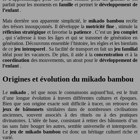
parfait pour les moments en
famille
et permet le
développement de
l’enfant
.
Mais derrière son apparente simplicité, le
mikado bambou
recèle
des trésors insoupçonnés. Il développe la
motricité fine
, stimule la
réflexion stratégique
et favorise la
patience
. C’est un
jeu complet
, qui s’adresse à tous les âges et qui se transmet de génération en
génération. Découvrons ensemble l’histoire, les règles et les bienfaits
de ce
jeu intemporel
. Sa facilité de transport en fait un
jeu familial
idéal pour les vacances. De plus, il aide à la
concentration
et à la
coordination
des mouvements, un atout pour le
développement de
l’enfant
.
Origines et évolution du mikado bambou
Le
mikado
, tel que nous le connaissons aujourd’hui, est le fruit
d’une longue évolution à travers différentes cultures et époques.
Bien que son origine exacte soit difficile à tracer, on retrouve des
jeux de bâtonnets
similaires dans de nombreuses civilisations
anciennes, souvent associés à des rituels ou à des pratiques
divinatoires. L’idée de base, consistant à retirer des bâtonnets d’un
tas sans faire bouger les autres, semble universelle et intemporelle.
Le
jeu de mikado bambou
est donc un héritage culturel riche et
varié.