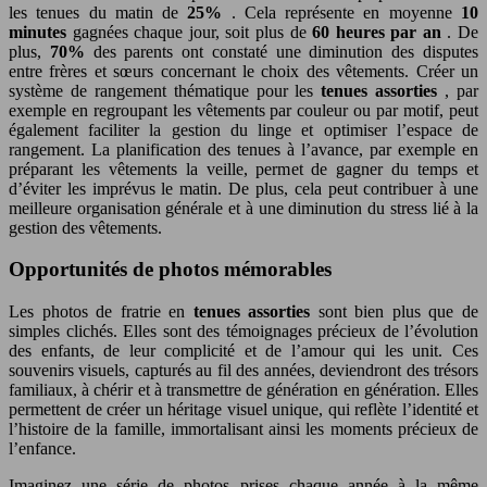
les tenues du matin de
25%
. Cela représente en moyenne
10
minutes
gagnées chaque jour, soit plus de
60 heures par an
. De
plus,
70%
des parents ont constaté une diminution des disputes
entre frères et sœurs concernant le choix des vêtements. Créer un
système de rangement thématique pour les
tenues assorties
, par
exemple en regroupant les vêtements par couleur ou par motif, peut
également faciliter la gestion du linge et optimiser l’espace de
rangement. La planification des tenues à l’avance, par exemple en
préparant les vêtements la veille, permet de gagner du temps et
d’éviter les imprévus le matin. De plus, cela peut contribuer à une
meilleure organisation générale et à une diminution du stress lié à la
gestion des vêtements.
Opportunités de photos mémorables
Les photos de fratrie en
tenues assorties
sont bien plus que de
simples clichés. Elles sont des témoignages précieux de l’évolution
des enfants, de leur complicité et de l’amour qui les unit. Ces
souvenirs visuels, capturés au fil des années, deviendront des trésors
familiaux, à chérir et à transmettre de génération en génération. Elles
permettent de créer un héritage visuel unique, qui reflète l’identité et
l’histoire de la famille, immortalisant ainsi les moments précieux de
l’enfance.
Imaginez une série de photos prises chaque année à la même