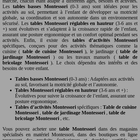
marché, chacun étant adapté à différents âges, besoins et activités.
Les
tables basses Montessori
(0-3 ans) sont idéales pour les
activités au sol, permettant à l’enfant de développer sa motricité
globale, sa coordination et son autonomie dans un environnement
sécurisé. Les
tables Montessori réglables en hauteur
(3-6 ans et
+) sont évolutives et s’adaptent à la croissance rapide de l’enfant,
assurant une posture ergonomique et un confort optimal pendant ses
activités. Enfin, il existe des
tables d’activités Montessori
spécifiques, conçues pour des activités thématiques comme la
cuisine (
table de cuisine Montessori
), le jardinage (
table de
jardinage Montessori
) ou les travaux manuels (
table de
bricolage Montessori
). Le choix dépendra des intérêts et des
besoins de votre enfant.
Tables basses Montessori
(0-3 ans) : Adaptées aux activités
au sol, favorisant la motricité globale et l’autonomie.
Tables Montessori réglables en hauteur
(3-6 ans et +) :
Évolutives pour suivre la croissance de l’enfant, assurant une
posture ergonomique.
Tables d’activités Montessori
spécifiques :
Table de cuisine
Montessori
,
table de jardinage Montessori
,
table de
bricolage Montessori
, etc.
Vous pouvez acheter une
table Montessori
dans des magasins
spécialisés en matériel Montessori, dans des boutiques en ligne