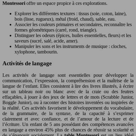
Montessori
offre un espace propice à ces explorations.
Explorer les différentes textures : tissus (soie, coton, laine),
bois (lisse, rugueux), métal (froid, chaud), sable, eau.
Associer les couleurs primaires et secondaires, reconnaître les
formes géométriques (carré, rond, triangle).
Distinguer les odeurs (épices, huiles essentielles, fleurs) et les
saveurs (sucré, salé, acide, amer).
Manipuler les sons et les instruments de musique : cloches,
xylophone, tambourin.
Activités de langage
Les activités de langage sont essentielles pour développer la
communication, l’expression, la compréhension et la maîtrise de la
langue de l’enfant. Elles consistent à lire des livres illustrés, à écrire
sur un tableau noir ou blanc avec de la craie ou des feutres
effaçables, à jouer à des jeux de lettres et de mots (Scrabble Junior,
Boggle Junior), ou à raconter des histoires inventées ou inspirées de
la réalité. Ces activités favorisent le développement du vocabulaire,
de la grammaire, de la syntaxe, de la capacité à s’exprimer
clairement et avec confiance, et de l’amour de la lecture et de
l’écriture. Un enfant de 5 ans possédant des compétences avancées
en langage a environ 45% plus de chances de réussir sa scolarité et
de s’épanouir socialement. La
table Montessori
est un lieu idéal